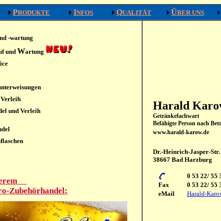
P
I
Q
Ü
RODUKTE
NFOS
UALITÄT
BER UNS
und -wartung
W
uf und
artung
ice
unterweisungen
Verleih
Harald Kar
el und Verleih
Getränkefachwart
Befähigte Person nach Bet
ndel
www.harald-karow.de
sflaschen
Dr.-Heinrich-Jasper-Str.
38667 Bad Harzburg
0 53 22/ 55 
serem
Fax
0 53 22/ 55 
ro-Zubehörhandel:
eMail
Harald-Karo