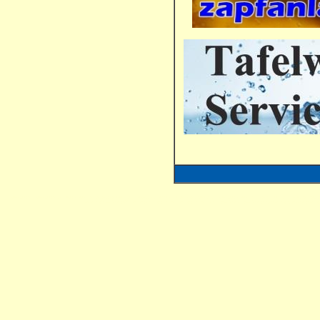
Getränkeleitung, Getränkeleitungen, Bierleitungsreinigung, Schankanlagenreinigung, Getränkefachwart, Befähigte Person nach BetriebSichV, Getränkeleitungsreinigung, Wartung, Reinigung, Gastro, Bad Harzbur
zapfanlage24, zapfanlagen24, bier, bierleitung, bierleitungsreiniger, bierleitungsreinigung, bierzapfanlage, bierzapfanlagen, schankanlage, schankanlagenh