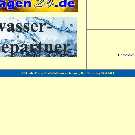
SIDEMAP
© Harald Karow Getränkeleitungsreinigung, Bad Harzburg 2010-2014
g, Goslar, Vienenburg, Ilsenburg, Niedersachen, Hochharz, Oberharz, Clausthal-Zellerfeld, Seesen, Oker, Langelsheim, Altenau, Braunlage, Torfhaus, Bierleitung, Bierleitungsreinigung, Reinigungsgerätebau, C u. M
andel, Schankanlagenfachbetrieb, durchlaufkühler, durchlaufkühlung, Bierdurchlaufkühler, bierdurchlaufkühlung, getränkeleitungsreiniger, getränkeleitungsreinigung, zapfanlagenshop, getränketechnik, biertechnik