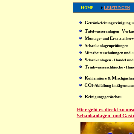
H
L
OME
EISTUNGEN
G
etränkeleitungsreinigung 
T
V
afelwasseranlagen
erka
M
E
ontage- und
rsatzteilserv
S
chankanlagenprüfungen
Mitarbeiterschulungen und -
S
chankanlagen - Handel und 
T
rinkwasserschläuche - Hand
K
M
ohlensäure &
ischgasha
CO
-Abfüllung in Eigentum
2
R
einigungsgerätebau
Hier geht es direkt zu un
Schankanlagen- und Gast