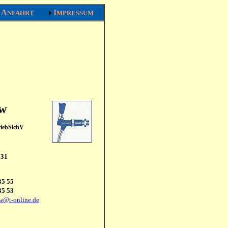
A
I
NFAHRT
MPRESSUM
ow
riebSichV
 31
35 55
35 53
w@t-online.de